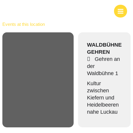
Zum
Inhalt
springen
Events at this location
WALDBÜHNE
GEHREN
Gehren an
der
Waldbühne 1
Kultur
zwischen
Kiefern und
Heidelbeeren
nahe Luckau