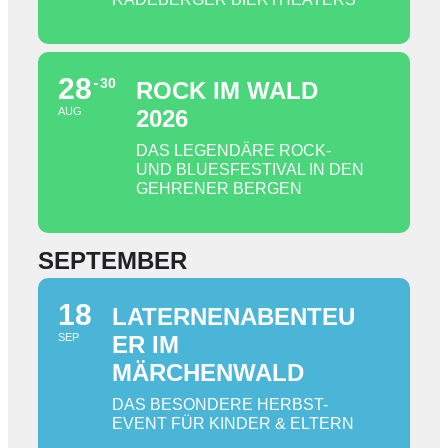
28
30
ROCK IM WALD
AUG
2026
DAS LEGENDÄRE ROCK-
UND BLUESFESTIVAL IN DEN
GEHRENER BERGEN
SEPTEMBER
18
LATERNENABENTEU
SEP
ER IM
MÄRCHENWALD
DAS BESONDERE HERBST-
EVENT FÜR KINDER & ELTERN