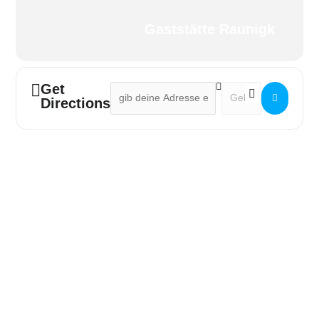
Gaststätte Raunigk
Get
Address - Kaffeekränzchen für Senioren []
Destination Address -
Directions