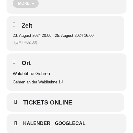
MORE
Shawue
| Samstag ab 18:00 Uhr:
Kowa & Angelo
| Samstag
ab 19:30 Uhr:
Kurz & Lang
| Samstag ab 21:30 Uhr:
Kirsche
& Co
| Samstag ab 23:30 Uhr:
Andi Valandi & Band
| In den
Pausen spielt DJ Bunzel!
Zeit
23. August 2024 20:00 - 25. August 2024 16:00
(GMT+02:00)
Ort
Waldbühne Gehren
Gehren an der Waldbühne 1
TICKETS ONLINE
KALENDER
GOOGLECAL